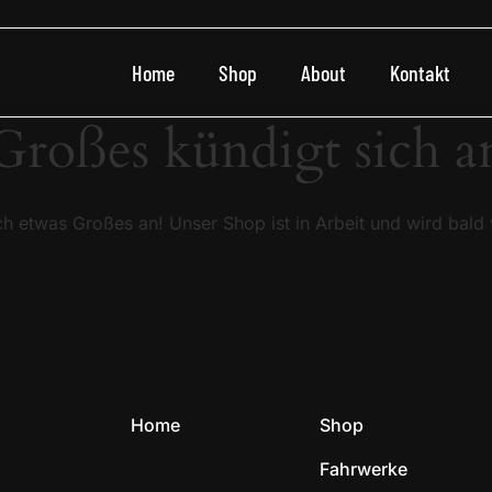
Home
Shop
About
Kontakt
Großes kündigt sich a
ch etwas Großes an! Unser Shop ist in Arbeit und wird bald v
Home
Shop
Fahrwerke