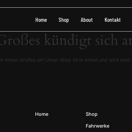
Home
Shop
About
Kontakt
Großes kündigt sich a
ch etwas Großes an! Unser Shop ist in Arbeit und wird bald v
Home
Shop
Fahrwerke