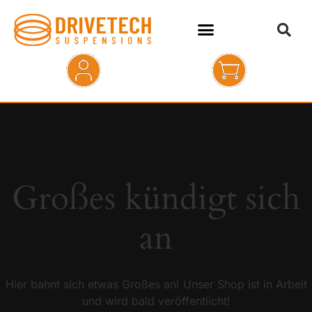
HOME
SHOP
ABOUT
Großes kündigt sich
KONTAKT
an
Hier bahnt sich etwas Großes an! Unser Shop ist in Arbeit
und wird bald veröffentlicht!