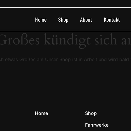
Home
Shop
About
Kontakt
Großes kündigt sich a
ch etwas Großes an! Unser Shop ist in Arbeit und wird bald v
Home
Shop
Fahrwerke