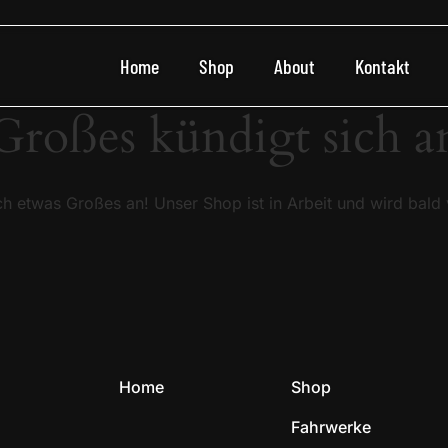
Home
Shop
About
Kontakt
Großes kündigt sich a
ch etwas Großes an! Unser Shop ist in Arbeit und wird bald v
Home
Shop
Fahrwerke