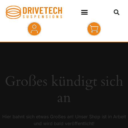
HOME
SHOP
ABOUT
Großes kündigt sich
KONTAKT
an
Hier bahnt sich etwas Großes an! Unser Shop ist in Arbeit
und wird bald veröffentlicht!