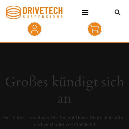
HOME
SHOP
ABOUT
Großes kündigt sich
KONTAKT
an
Hier bahnt sich etwas Großes an! Unser Shop ist in Arbeit
und wird bald veröffentlicht!