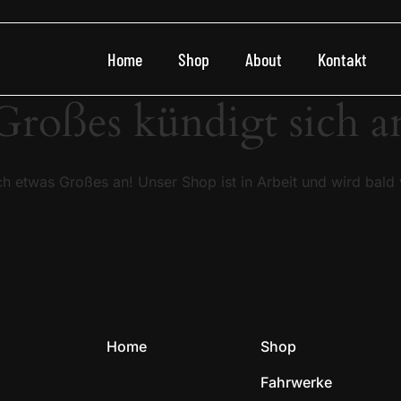
Home
Shop
About
Kontakt
Großes kündigt sich a
ch etwas Großes an! Unser Shop ist in Arbeit und wird bald v
Home
Shop
Fahrwerke