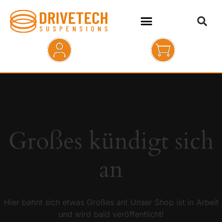
HOME
SHOP
ABOUT
Großes kündigt sich
KONTAKT
an
Hier bahnt sich etwas Großes an! Unser Shop ist in Arbeit
und wird bald veröffentlicht!