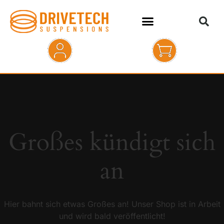
HOME
SHOP
ABOUT
Großes kündigt sich
KONTAKT
an
Hier bahnt sich etwas Großes an! Unser Shop ist in Arbeit
und wird bald veröffentlicht!