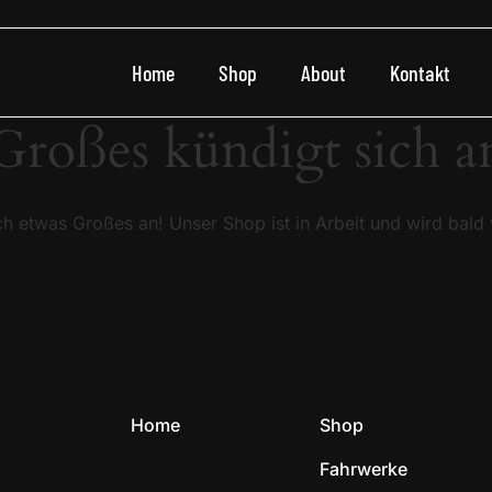
Home
Shop
About
Kontakt
Großes kündigt sich a
ch etwas Großes an! Unser Shop ist in Arbeit und wird bald v
Home
Shop
Fahrwerke