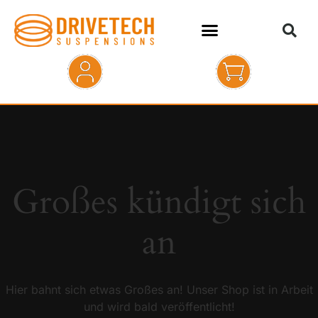
HOME
SHOP
ABOUT
Großes kündigt sich
KONTAKT
an
Hier bahnt sich etwas Großes an! Unser Shop ist in Arbeit
und wird bald veröffentlicht!