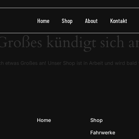
Home
Shop
About
Kontakt
Großes kündigt sich a
ch etwas Großes an! Unser Shop ist in Arbeit und wird bald v
Home
Shop
Fahrwerke