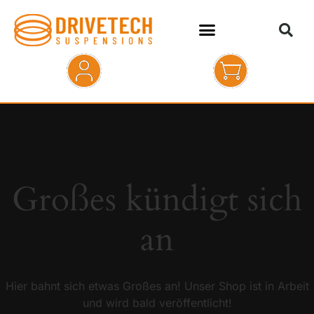
HOME
SHOP
ABOUT
Großes kündigt sich
KONTAKT
an
Hier bahnt sich etwas Großes an! Unser Shop ist in Arbeit
und wird bald veröffentlicht!