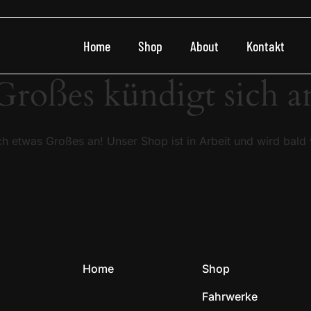
Home
Shop
About
Kontakt
Großes kündigt sich a
ch etwas Großes an! Unser Shop ist in Arbeit und wird bald v
Home
Shop
Fahrwerke