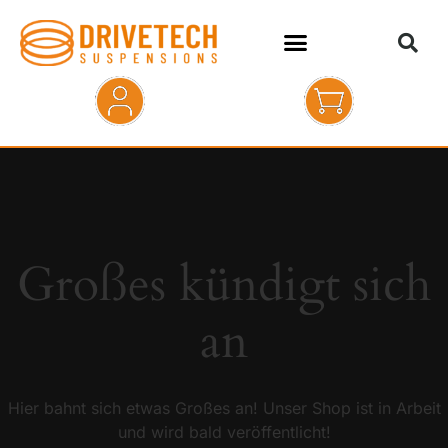
HOME
SHOP
ABOUT
Großes kündigt sich
KONTAKT
an
Hier bahnt sich etwas Großes an! Unser Shop ist in Arbeit
und wird bald veröffentlicht!