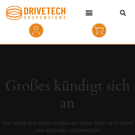
HOME
SHOP
ABOUT
Großes kündigt sich
KONTAKT
an
Hier bahnt sich etwas Großes an! Unser Shop ist in Arbeit
und wird bald veröffentlicht!