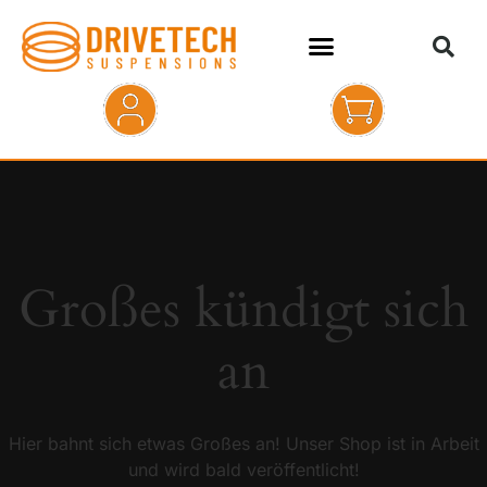
HOME
SHOP
ABOUT
Großes kündigt sich
KONTAKT
an
Hier bahnt sich etwas Großes an! Unser Shop ist in Arbeit
und wird bald veröffentlicht!