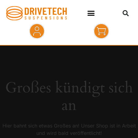
HOME
SHOP
ABOUT
Großes kündigt sich
KONTAKT
an
Hier bahnt sich etwas Großes an! Unser Shop ist in Arbeit
und wird bald veröffentlicht!