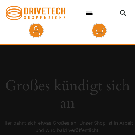
HOME
SHOP
ABOUT
Großes kündigt sich
KONTAKT
an
Hier bahnt sich etwas Großes an! Unser Shop ist in Arbeit
und wird bald veröffentlicht!