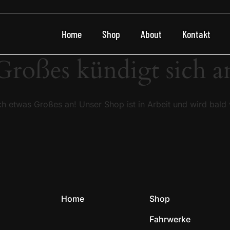
Home
Shop
About
Kontakt
Großes kündigt sich a
ch etwas Großes an! Unser Shop ist in Arbeit und wird bald v
Home
Shop
Fahrwerke