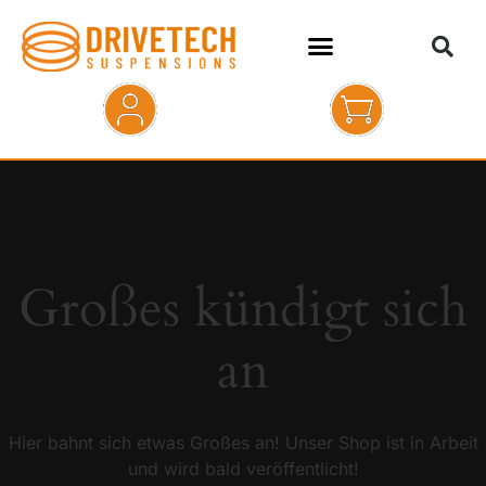
HOME
SHOP
ABOUT
Großes kündigt sich
KONTAKT
an
Hier bahnt sich etwas Großes an! Unser Shop ist in Arbeit
und wird bald veröffentlicht!