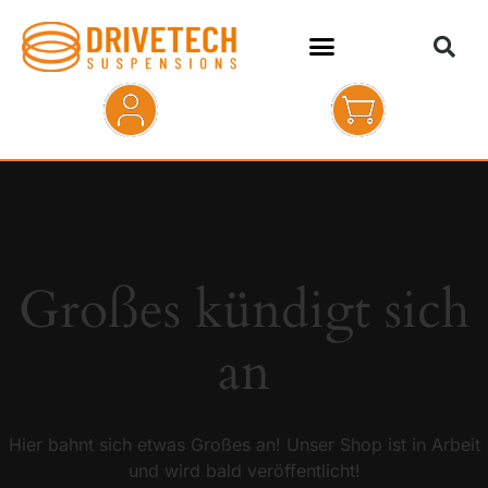
HOME
SHOP
ABOUT
Großes kündigt sich
KONTAKT
an
Hier bahnt sich etwas Großes an! Unser Shop ist in Arbeit
und wird bald veröffentlicht!