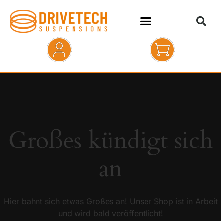
HOME
SHOP
ABOUT
Großes kündigt sich
KONTAKT
an
Hier bahnt sich etwas Großes an! Unser Shop ist in Arbeit
und wird bald veröffentlicht!