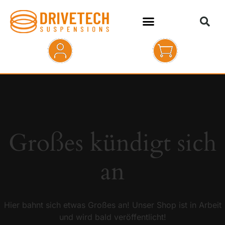
HOME
SHOP
ABOUT
Großes kündigt sich
KONTAKT
an
Hier bahnt sich etwas Großes an! Unser Shop ist in Arbeit
und wird bald veröffentlicht!