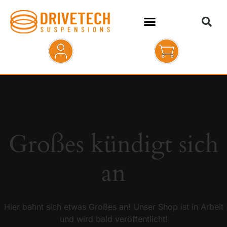
HOME
SHOP
ABOUT
Großes kündigt sich
KONTAKT
an
Hier bahnt sich etwas Großes an! Unser Shop ist in Arbeit
und wird bald veröffentlicht!