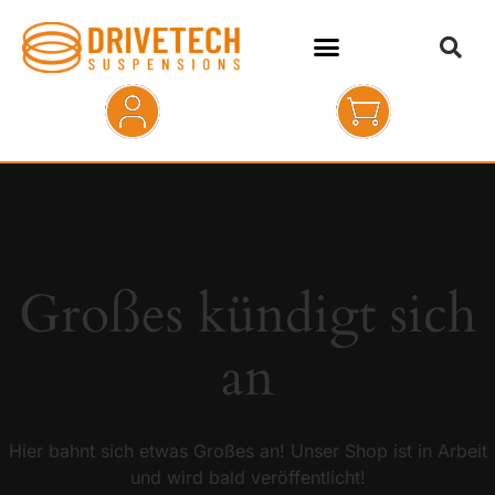
HOME
SHOP
ABOUT
Großes kündigt sich
KONTAKT
an
Hier bahnt sich etwas Großes an! Unser Shop ist in Arbeit
und wird bald veröffentlicht!