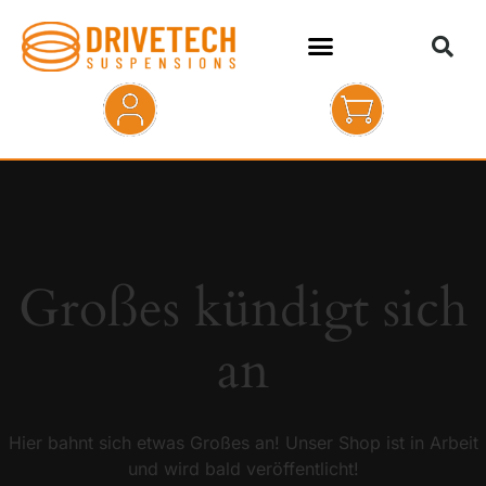
HOME
SHOP
ABOUT
Großes kündigt sich
KONTAKT
an
Hier bahnt sich etwas Großes an! Unser Shop ist in Arbeit
und wird bald veröffentlicht!