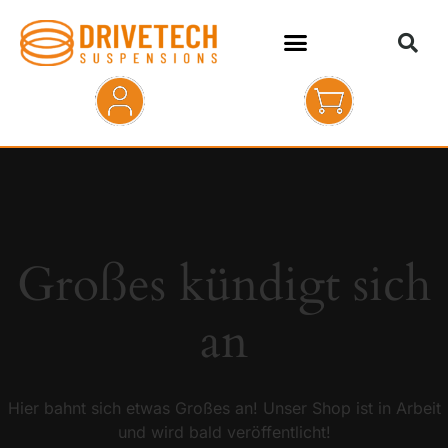
HOME
SHOP
ABOUT
Großes kündigt sich
KONTAKT
an
Hier bahnt sich etwas Großes an! Unser Shop ist in Arbeit
und wird bald veröffentlicht!