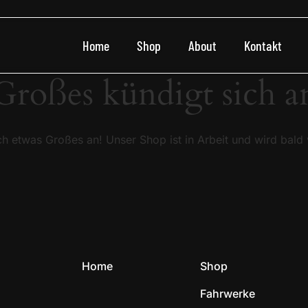
Home
Shop
About
Kontakt
Großes kündigt sich a
ch etwas Großes an! Unser Shop ist in Arbeit und wird bald v
Home
Shop
Fahrwerke