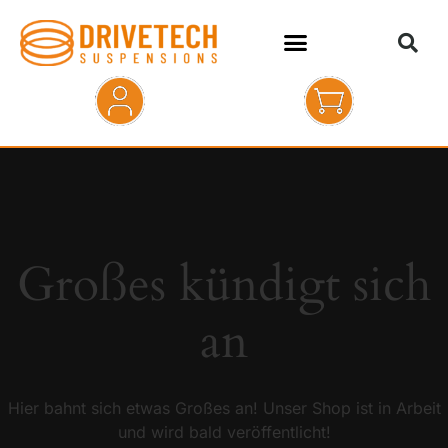
HOME
SHOP
ABOUT
Großes kündigt sich
KONTAKT
an
Hier bahnt sich etwas Großes an! Unser Shop ist in Arbeit
und wird bald veröffentlicht!