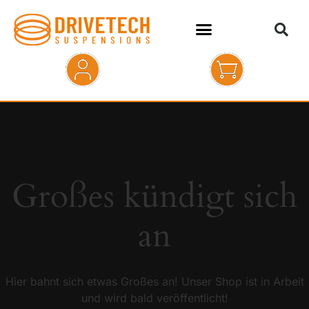
HOME
SHOP
ABOUT
Großes kündigt sich
KONTAKT
an
Hier bahnt sich etwas Großes an! Unser Shop ist in Arbeit
und wird bald veröffentlicht!